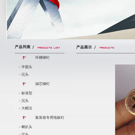
环槽铆钉
半圆头
>
沉头
>
抽芯铆钉
标准型
>
沉头
>
大帽沿
>
集装箱专用地板钉
喇叭头
>
沉头
>